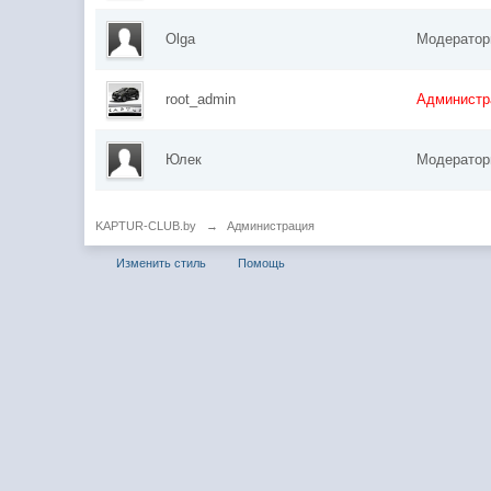
Olga
Модерато
root_admin
Администр
Юлек
Модерато
KAPTUR-CLUB.by
→
Администрация
Изменить стиль
Помощь